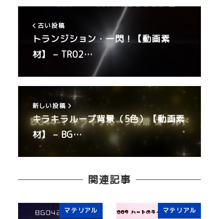
古い投稿
トランジション・一閃！【動画素
材】 – TR02…
新しい投稿
キラキラループ背景（5色）【動画素
材】 – BG…
関連記事
マテリアル
マテリアル