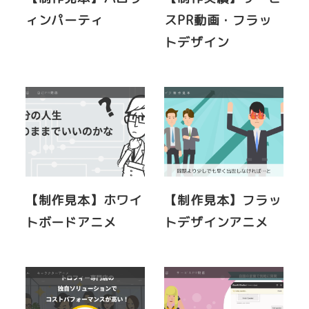
ィンパーティ
スPR動画・フラッ
トデザイン
【制作見本】ホワイ
【制作見本】フラッ
トボードアニメ
トデザインアニメ