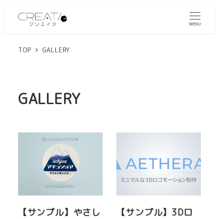
MENU
TOP
GALLERY
GALLERY
【サンプル】やさし
【サンプル】3Dロ