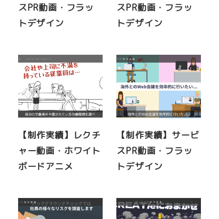
スPR動画・フラッ
スPR動画・フラッ
トデザイン
トデザイン
【制作実績】レクチ
【制作実績】サービ
ャー動画・ホワイト
スPR動画・フラッ
ボードアニメ
トデザイン