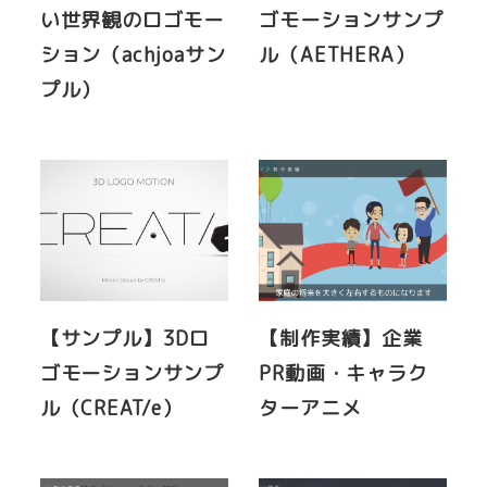
い世界観のロゴモー
ゴモーションサンプ
ション（achjoaサン
ル（AETHERA）
プル）
【サンプル】3Dロ
【制作実績】企業
ゴモーションサンプ
PR動画・キャラク
ル（CREAT/e）
ターアニメ